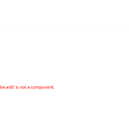
Ы
ribe.edit' is not a component