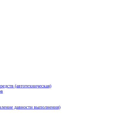
редств (автотехническая)
ов
вление давности выполнения)