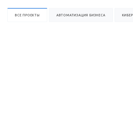
ВСЕ ПРОЕКТЫ
АВТОМАТИЗАЦИЯ БИЗНЕСА
КИБЕ
АВТОМАТИЗАЦИЯ БИЗНЕСА
Автоматизация ООО «ДетроГаз»