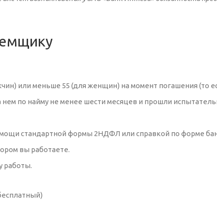
аемщику
жчин) или меньше 55 (для женщин) на момент погашения (то е
а нем по найму не менее шести месяцев и прошли испытатель
мощи стандартной формы 2НДФЛ или справкой по форме бан
тором вы работаете.
у работы.
 бесплатный)