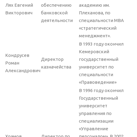
Лях Евгений
обеспечению
академию им.
Викторович
банковской
Плеханова, по
деятельности
специальности МВА
«стратегический
менеджмент».
В 1993 году окончил
Кемеровский
Кондрусев
Директор
государственный
Роман
казначейства
университет по
Александрович
специальности
«Правоведение»
В 1996 году окончил
Государственный
университет
управления по
специализации
«Управление
Храмов
Директор по
персоналом». В 2002