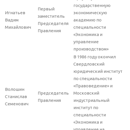
государственную
Первый
Игнатьев
экономическую
заместитель
Вадим
академию по
Председателя
Михайлович
специальности
Правления
«Экономика и
управление
производством»
В 1986 году окончил
Свердловский
юридический институт
по специальности
«Правоведение» и
Волошин
Председатель
Московский
Станислав
Правления
индустриальный
Семенович
институт по
специальности
«Экономика и
управление на