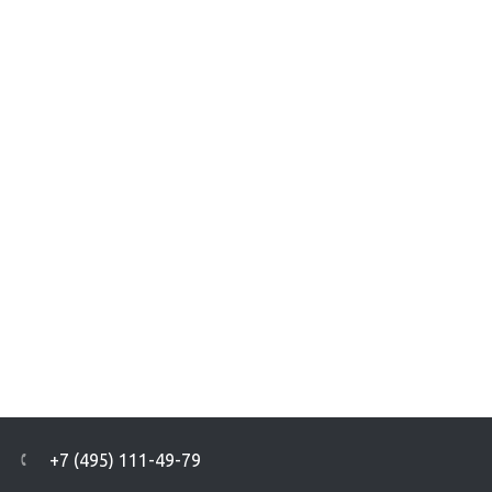
АВТОМАТИЗАЦИЯ БИЗНЕСА
Управление цепочкой поставок для ООО
«МодныйДом»
+7 (495) 111-49-79